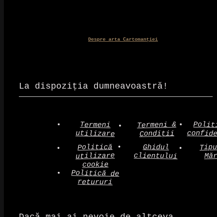
Despre arta Cartomanției
La dispoziția dumneavoastră!
Polit
Termeni &
Termeni
confid
utilizare
Condiții
Politică
Tip
Ghidul
clientului
utilizare
Mă
cookie
Politică de
retururi