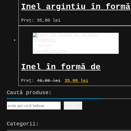
Inel argintiu în formă
de șarpe înfășurat
Preț:
35,00
lei
Sale!
Adaugă în coș
Inel în formă de
dragon chinezesc
Prețul
Prețul
Preț:
40,00
lei
35,00
lei
inițial
curent
a
este:
Caută produse:
fost:
35,00 lei.
40,00 lei.
Search
Categorii: