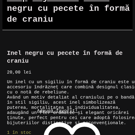
negru cu pecete în formă
de craniu
Inel negru cu pecete în formă de
craniu
20,00
lei
Un inel cu un sigiliu în formă de craniu este u
accesoriu îndrăzneț care combină designul clasi
cu o notă de rebeliune.
Având un motiv detaliat al craniului pe o bandă
în stil sigiliu, acest inel simbolizează
puterea, mortalitatea și individualitatea,
Adaugă favorit!
adaugând un fler dramatic și elegant oricărei
ținute, perfect pentru cei care adoptă folosire
bijuteriilor distinctive și neconvenționale.
1 în stoc