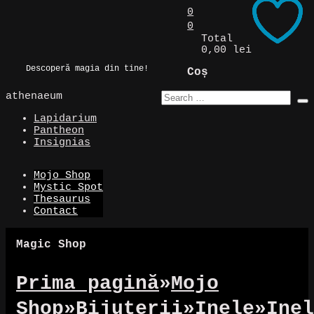
Skip
0
to
0
Magic Spot
content
Total
0,00 lei
Descoperă magia din tine!
Coș
athenaeum
Lapidarium
Pantheon
Insignias
Mojo Shop
Mystic Spot
Thesaurus
Contact
Magic Shop
Prima pagină
»
Mojo
Shop
»
Bijuterii
»
Inele
»
Inel