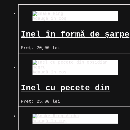
Adaugă în coș
Inel în formă de șarpe
Preț:
20,00
lei
Adaugă în coș
Inel cu pecete din
obsidian negru
Preț:
25,00
lei
Adaugă în coș