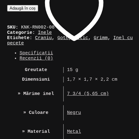
Cantitate
Adaugă în coș
Inel
negru
cu
SKU:
KNK-RN002-08
pecete
Categorie:
Inele
în
Etichete:
Craniu
,
Goth
,
Gotic
,
Grimm
,
Inel cu
formă
pecete
de
craniu
Specificații
Recenzii (0)
Greutate
15 g
Dimensiuni
1,7 × 1,7 × 2,2 cm
» Mărime inel
7 3/4 (5,65 cm)
» Culoare
Negru
» Material
Metal