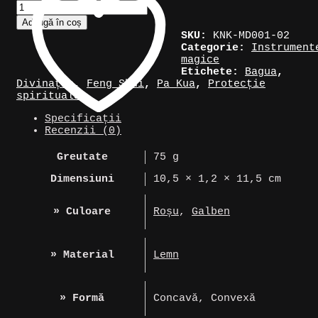
Cantitate
Oglindă
Adaugă în coș
Bagua
SKU:
KNK-MD001-02
Categorie:
Instrument
magice
Etichete:
Bagua
,
Divinație
,
Feng Shui
,
Pa Kua
,
Protecție
spirituală
Specificații
Recenzii (0)
Greutate
75 g
Dimensiuni
10,5 × 1,2 × 11,5 cm
» Culoare
Roșu
,
Galben
» Material
Lemn
» Formă
Concavă, Convexă