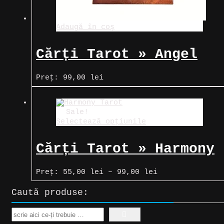
Adaugă în coș
Cărți Tarot » Angel
Wisdom
Preț:
99,00
lei
Sale!
Selectează opțiunile
Cărți Tarot » Harmony
Tarot
Interval
Preț:
55,00
lei
–
99,00
lei
de
prețuri:
Caută produse:
55,00 lei
până
la
Search
99,00 lei