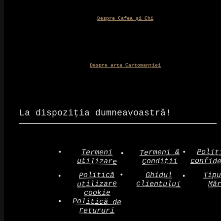
Despre Cafea și Chi
Despre arta Cartomanției
La dispoziția dumneavoastră!
Polit
Termeni &
Termeni
confid
utilizare
Condiții
Politică
Tip
Ghidul
clientului
utilizare
Mă
cookie
Politică de
retururi