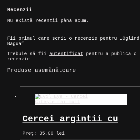
Recenzii
Nu există recenzii până acum.
Fii primul care scrii o recenzie pentru „Oglind
Bagua”
Trebuie să fii
autentificat
pentru a publica o
recenzie.
Produse asemănătoare
Citește mai mult
Cercei argintii cu
Ochiul protector
Preț:
35,00
lei