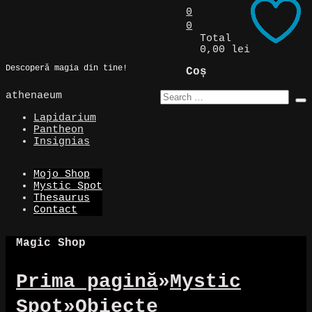
Skip
0
to
0
Magic Spot
content
Total
0,00 lei
Descoperă magia din tine!
Coș
athenaeum
Lapidarium
Pantheon
Insignias
Mojo Shop
Mystic Spot
Thesaurus
Contact
Magic Shop
Prima pagină
»
Mystic
Spot
»
Obiecte