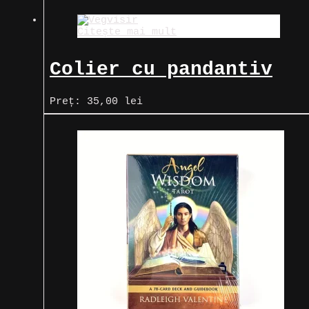
(Nazar)
Citește mai mult
Colier cu pandantiv
Vegvísir
Preț:
35,00
lei