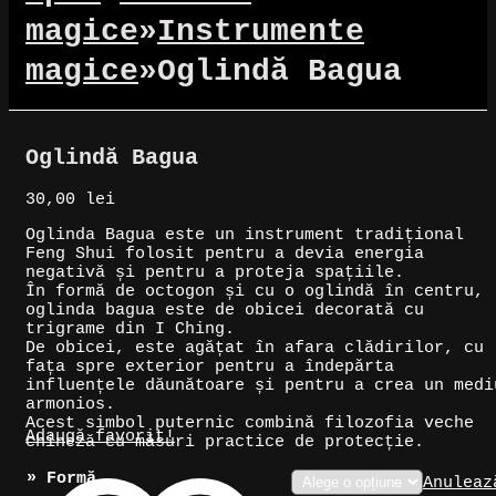
magice
»
Instrumente
magice
»
Oglindă Bagua
Oglindă Bagua
30,00
lei
Oglinda Bagua este un instrument tradițional
Feng Shui folosit pentru a devia energia
negativă și pentru a proteja spațiile.
În formă de octogon și cu o oglindă în centru,
oglinda bagua este de obicei decorată cu
trigrame din I Ching.
De obicei, este agățat în afara clădirilor, cu
fața spre exterior pentru a îndepărta
influențele dăunătoare și pentru a crea un medi
armonios.
Acest simbol puternic combină filozofia veche
Adaugă favorit!
chineză cu măsuri practice de protecție.
» Formă
Anuleaz