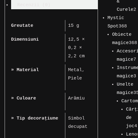
de
&
amerindian
Recenzii (0)
produse
Curele
2
2
Mystic
Greutate
15 g
produse
368
Spot
368
de
Obiecte
Dimensiuni
12,5 ×
prod
magice
368
0,2 ×
368
Accesor
2,2 cm
de
magice
7
produse
7
Instrum
» Material
Metal
,
produse
magice
3
Piele
3
Unelte
produse
magice
3
» Culoare
Arămiu
358
Cartom
de
149
Cărț
produse
de
de
» Tip decorațiune
Simbol
produs
joc
4
decupat
4
Leno