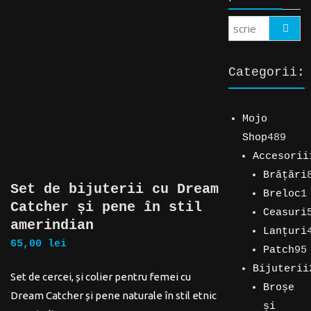
Search
Categorii:
Mojo
489
Shop
489
de
Accesorii
194
prod
Brățări
Set de bijuterii cu Dream
de
89
Breloc
1
Catcher și pene în stil
produse
de
1
Ceasuri
amerindian
produse
produs
5
Lanțuri
65,00
lei
produse
4
Patch
95
produse
95
Bijuterii
Set de cercei, și colier pentru femei cu
254
de
Broșe
Dream Catcher și pene naturale în stil etnic
de
produse
și