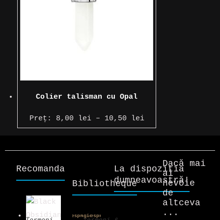
Colier talisman cu Opal
Interval
Preț:
8,00
lei
–
10,50
lei
de
prețuri:
8,00 lei
Dacă mai
Recomandare!
La dispoziția
până
ai
dumneavoastră!
nevoie
Bibliotheque
la
de
10,50 lei
altceva
...
Despre
Magie:
Despre