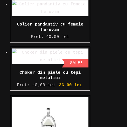
Colier pandantiv cu femeie
heruvim
Preț:
40,00
lei
SALE!
Choker din piele cu țepi
metalici
Prețul
Prețul
Preț:
40,00
lei
36,00
lei
inițial
curent
a
este:
fost:
36,00 lei.
40,00 lei.