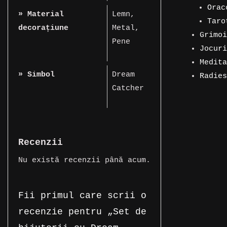
prod
11
Orac
» Material
Lemn
,
prod
33
Taro
decorațiune
Metal
,
de
71
Grimoi
Pene
5
prod
de
Jocuri
produs
3
prod
Medita
» Simbol
Dream
produs
1
Radies
Catcher
produs
1
produs
Recenzii
Nu există recenzii până acum.
Fii primul care scrii o
recenzie pentru „Set de