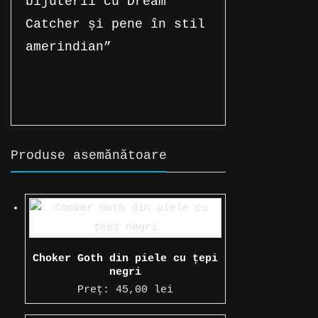
bijuterii cu Dream
Catcher și pene în stil
amerindian”
Trebuie să fii
autentificat
pentru a publica o recenzie.
Produse asemănătoare
Choker Goth din piele cu țepi
negri
Preț:
45,00
lei