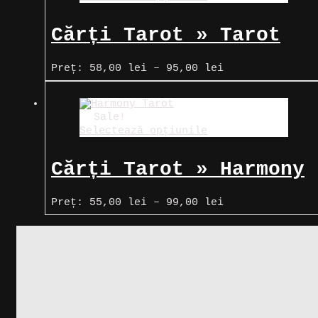
95,00 lei
Cărți Tarot » Tarot
del Toro
Interval
Preț:
58,00
lei
–
95,00
lei
de
prețuri:
58,00 lei
până
Sale!
la
Selectează opțiunile
95,00 lei
Cărți Tarot » Harmony
Tarot
Interval
Preț:
55,00
lei
–
99,00
lei
de
prețuri:
55,00 lei
până
la
99,00 lei