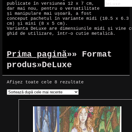
publicate în versiunea 12 x 7 cm,
dar mai nou, pentru o versatilitate
și manipulare mai ușoară, a fost
conceput pachetul în variante midi (10.5 x 6.3
cm) și mini (8 x 5 cm).
Varianta DeLuxe are dimensiunile midi și vine c
ghid de utilizare, într-o cutie metalică.
Prima pagină
»
» Format
produs
»
DeLuxe
Sortat
Afișez toate cele 8 rezultate
după
cele
mai
recente