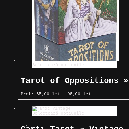
Selectează opțiunile
Tarot of Oppositions »
Tarot-ul contrariilor
Interval
Preț:
65,00
lei
–
95,00
lei
de
prețuri:
65,00 lei
Selectează opțiunile
până
la
95,00 lei