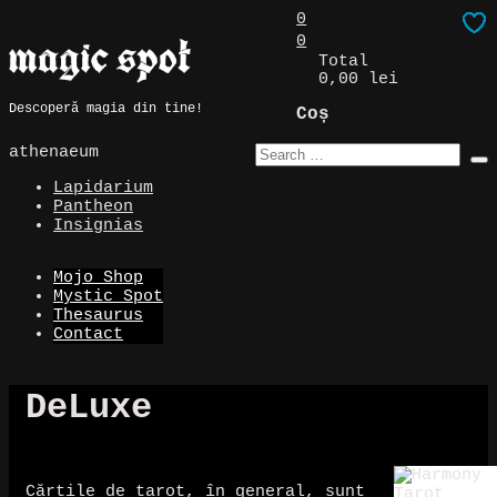
Skip
0
to
0
Magic Spot
content
Total
0,00 lei
Descoperă magia din tine!
Coș
athenaeum
Lapidarium
Pantheon
Insignias
Mojo Shop
Mystic Spot
Thesaurus
Contact
DeLuxe
Cărțile de tarot, în general, sunt