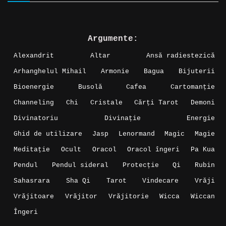
Argumente:
Alexandrit
Altar
Ansă radiestezică
Arhanghelul Mihail
Armonie
Bagua
Bijuterii
Bioenergie
Busolă
Cafea
Cartomanție
Channeling
Chi
Cristale
Cărți Tarot
Demoni
Divinatoriu
Divinație
Energie
Ghid de utilizare
Jasp
Lenormand
Magic
Magie
Meditație
Ocult
Oracol
Oracol îngeri
Pa Kua
Pendul
Pendul sideral
Protecție
Qi
Rubin
Sahasrara
Sha Qi
Tarot
Vindecare
Vrăji
Vrăjitoare
Vrăjitor
Vrăjitorie
Wicca
Wiccan
Îngeri