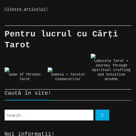
Citește articolul!
Pentru lucrul cu
Cărți
Tarot
https://magicspot.eu/product/lumicela-tarot-journey-through-spiritual-crafting-and-intuitive-wisdom/
Lümicela Tarot »
Journey Through
Spiritual Crafting
https://magicspot.eu/product/game-of-thrones-tarot/
https://magicspot.eu/product/somnia-tarotul-cosmarurilor/
Game of Thrones
Somnia » Tarotul
and Intuitive
Tarot
Coșmarurilor
Wisdom
Caută în site!
Noi informații!