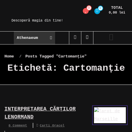
Skip
TOTAL
0
0
Magic Spot
to
0,00 lei
content
Descoperă magia din tine!
Athenaeum
Home
⁄
Posts Tagged "Cartomanție"
Etichetă:
Cartomanție
INTERPRETAREA CĂRȚILOR
LENORMAND
0 Comment
Carti Oracol