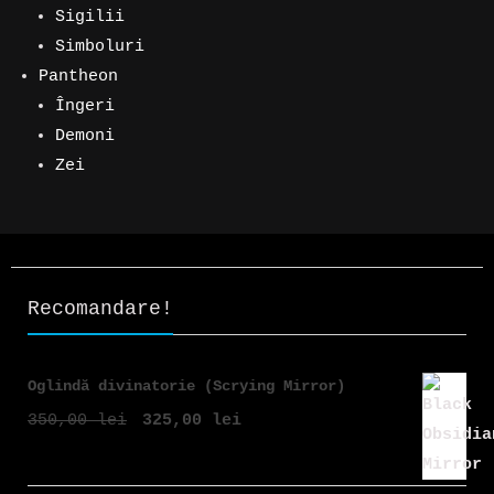
Sigilii
Simboluri
Pantheon
Îngeri
Demoni
Zei
Recomandare!
Oglindă divinatorie (Scrying Mirror)
Prețul
Prețul
350,00
lei
325,00
lei
inițial
curent
a
este: