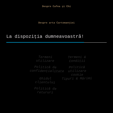
Despre Cafea și Chi
Despre arta Cartomanției
La dispoziția dumneavoastră!
Termeni &
Termeni
utilizare
Condiții
Politică de
Politică
confidențialitate
utilizare
cookie
Tipuri & Mărimi
Ghidul
clientului
Politică de
retururi