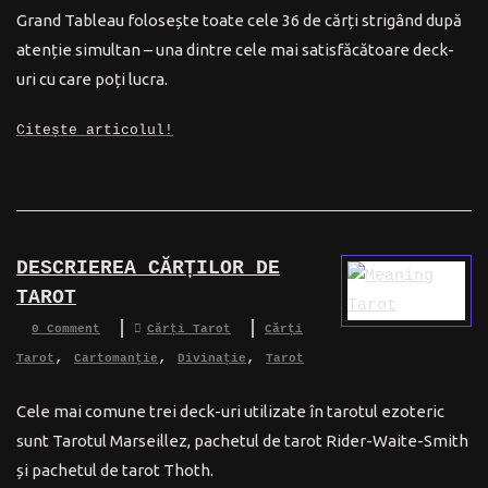
Grand Tableau folosește toate cele 36 de cărți strigând după
atenție simultan – una dintre cele mai satisfăcătoare deck-
uri cu care poți lucra.
Citește articolul!
DESCRIEREA CĂRȚILOR DE
TAROT
0 Comment
Cărți Tarot
Cărți
,
,
,
Tarot
Cartomanție
Divinație
Tarot
Cele mai comune trei deck-uri utilizate în tarotul ezoteric
sunt Tarotul Marseillez, pachetul de tarot Rider-Waite-Smith
și pachetul de tarot Thoth.