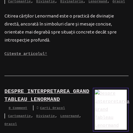
,
,
,
,
Cartomanție
Divinație
Divinatoriu
Lenormand
Oracol
Citirea cărților Lenormand este o practică de divinație
directă, ancorată în simboluri clare și mesaje concise,
orientate mai degrabă spre situații concrete decât spre
introspecție profundă.
Citește articolul!
DESPRE INTERPRETAREA GRAND
TABLEAU LENORMAND
0 Comment
Carti Oracol
,
,
,
Cartomanție
Divinație
Lenormand
Oracol