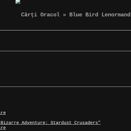
https://magicspot.eu/product/carti-oracol-blue-bird-lenormand/
Cărți Oracol » Blue Bird Lenormand
are
 Bizarre Adventure: Stardust Crusaders”
are