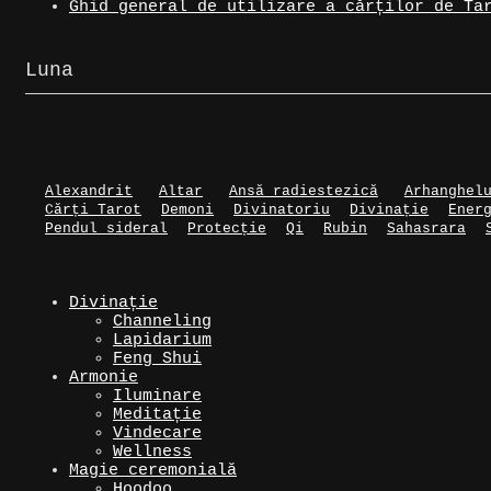
Ghid general de utilizare a cărților de Ta
Luna
Alexandrit
Altar
Ansă radiestezică
Arhanghel
Cărți Tarot
Demoni
Divinatoriu
Divinație
Ener
Pendul sideral
Protecție
Qi
Rubin
Sahasrara
Divinație
Channeling
Lapidarium
Feng Shui
Armonie
Iluminare
Meditație
Vindecare
Wellness
Magie ceremonială
Hoodoo