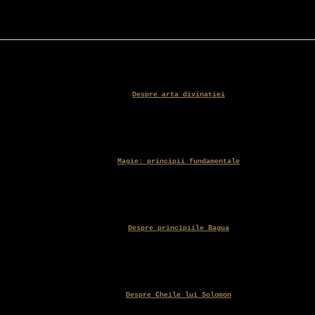
Despre arta divinației
Magie: principii fundamentale
Despre principiile Bagua
Despre Cheile lui Solomon