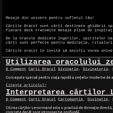
Mesaje din univers pentru sufletul tău!
Cărțile Oracol sunt cărți destinate ghidării sp
Fiecare deck transmite mesaje pline de inspiraț
De la oracole dedicate îngerilor, spiritelor na
cărți sunt perfecte pentru meditație, ritualuri
Cărțile oracol te invită să asculți vocea unive
Utilizarea oracolului z
0 Comment
Carti Oracol
Divinație
,
Divinatoriu
,
Concepute special pentru viața rapidă a zeițelor moderne de astă
Citește articolul!
Interpretarea cărților 
0 Comment
Carti Oracol
Cartomanție
,
Divinație
,
Citirea cărților Lenormand este o practică de divinație directă,
concrete decât spre introspecție profundă.