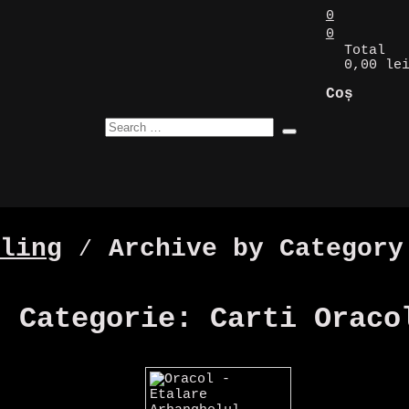
0
0
Total
0,00 le
Coș
ling
⁄
Archive by Category
Categorie:
Carti Oraco