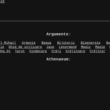
rot
Argumente:
ul Mihail
Armonie
Bagua
Bijuterii
Bioenergie
B
gie
Ghid de utilizare
Jasp
Lenormand
Magic
Magie
Sha Qi
Tarot
Vindecare
Vrăji
Vrăjitoare
Vrăjitor
Athenaeum: