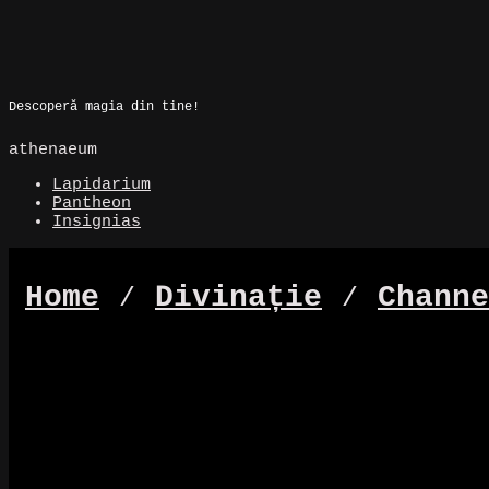
Skip
to
Magic Spot
content
Descoperă magia din tine!
athenaeum
Lapidarium
Pantheon
Insignias
Home
⁄
Divinație
⁄
Channe