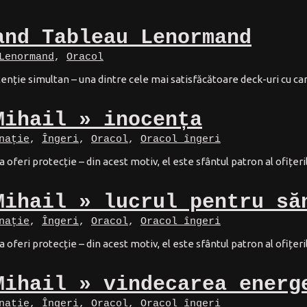
and Tableau Lenormand
Lenormand
,
Oracol
enție simultan – una dintre cele mai satisfăcătoare deck-uri cu car
Mihail » inocența
nație
,
Îngeri
,
Oracol
,
Oracol îngeri
a oferi protecție – din acest motiv, el este sfântul patron al ofițeril
Mihail » lucrul pentru să
nație
,
Îngeri
,
Oracol
,
Oracol îngeri
a oferi protecție – din acest motiv, el este sfântul patron al ofițeril
Mihail » vindecarea energ
nație
,
Îngeri
,
Oracol
,
Oracol îngeri