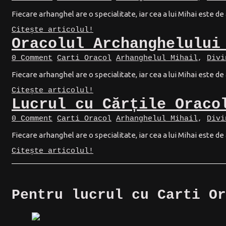
Fiecare arhanghel are o specialitate, iar cea a lui Mihai este de 
Citește articolul!
Oracolul Archanghelului
0 Comment
Carti Oracol
Arhanghelul Mihail
,
Divi
Fiecare arhanghel are o specialitate, iar cea a lui Mihai este de 
Citește articolul!
Lucrul cu Cărțile Oraco
0 Comment
Carti Oracol
Arhanghelul Mihail
,
Divi
Fiecare arhanghel are o specialitate, iar cea a lui Mihai este de 
Citește articolul!
Pentru lucrul cu
Carti Or
https://magicspot.eu/product/carti-oracol-afirmatii-pentru-iubirea-de-sine/