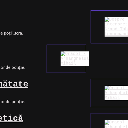
e poți lucra.
or de poliție.
nătate
or de poliție.
etică