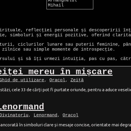
irituale, reflecției personale și descoperirii înț
ie, simboluri și energii pozitive, oferind clarita
turii, ciclurilor lunare sau puterii feminine, pân
 zilnice sau simple momente de introspecție.
rsului și să îți urmezi intuiția, pas cu pas, cătr
eiței mereu în mișcare
Ghid de utilizare
,
Oracol
,
Zeiță
zi, cele 33 de cărți pot fi purtate oriunde, pentru a aduce veselie 
Lenormand
Divinatoriu
,
Lenormand
,
Oracol
 ancorată în simboluri clare și mesaje concise, orientate mai degra