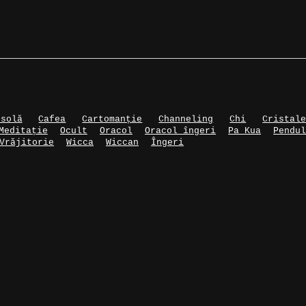
usolă
Cafea
Cartomanție
Channeling
Chi
Cristal
Meditație
Ocult
Oracol
Oracol îngeri
Pa Kua
Pendu
Vrăjitorie
Wicca
Wiccan
Îngeri