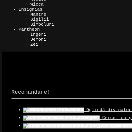
Wicca
Insignias
Mantre
Sigilii
Simboluri
Pantheon
Îngeri
Demoni
Zei
Recomandare!
Oglindă divinator
Cercei cu ș