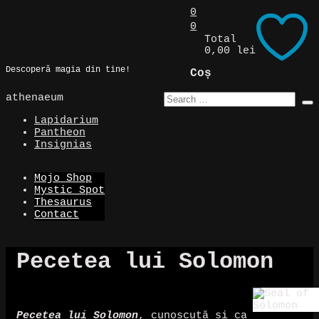
Skip
0
to
0
Magic Spot
content
Total
0,00 lei
Descoperă magia din tine!
Coș
athenaeum
Lapidarium
Pantheon
Insignias
Mojo Shop
Mystic Spot
Thesaurus
Contact
Pecetea lui Solomon
Pecetea lui Solomon
, cunoscută și ca