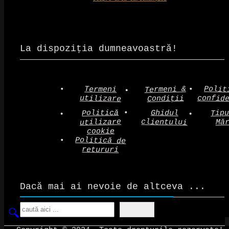
La dispoziția dumneavoastră!
Polit
Termeni &
Termeni
confid
utilizare
Condiții
Politică
Tip
Ghidul
clientului
utilizare
Mă
cookie
Politică de
retururi
Dacă mai ai nevoie de altceva ...
Search