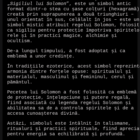
„
Sigiliul lui Solomon
”, este un simbol antic
format dintr-o stea cu șase colțuri (hexagramă)
creată prin suprapunerea a două triunghiuri –
unul orientat în sus, celălalt în jos – este un
simbol mistic atribuit regelui Solomon, folosit
ca sigiliu pentru protecție împotriva spiritelo
rele și în practici magice, alchimie și
ocultism.
De-a lungul timpului, a fost adoptat și ca
emblemă a unor credințe.
În tradițiile ezoterice, acest simbol reprezint
armonia dintre forțele opuse: spiritualul și
materialul, masculinul și femininul, cerul și
pământul.
Pecetea lui Solomon a fost folosită ca emblemă
de protecție, înțelepciune și putere regală,
fiind asociată cu legenda regelui Solomon și
abilitatea sa de a controla spiritele și de a
accesa cunoașterea divină.
Astăzi, simbolul este întâlnit în talismane,
ritualuri și practici spirituale, fiind aprecia
pentru energia sa echilibrată și profundă.