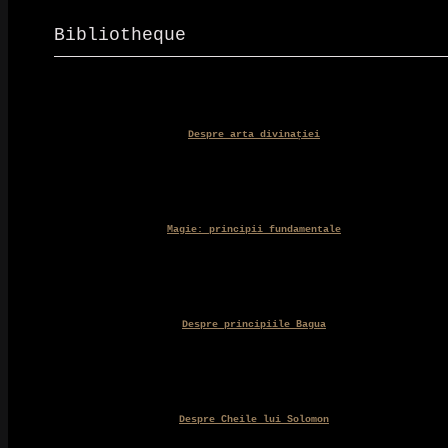
a
este:
fost:
32,00 le
Bibliotheque
35,00 lei.
Despre arta divinației
Magie: principii fundamentale
Despre principiile Bagua
Despre Cheile lui Solomon