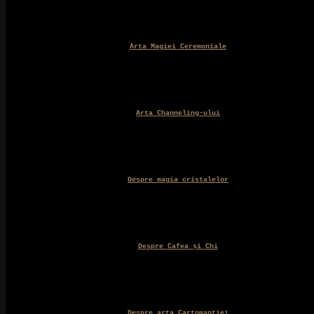
Arta Magiei Ceremoniale
Arta Channeling-ului
Despre magia cristalelor
Despre Cafea și Chi
Despre arta Cartomanției