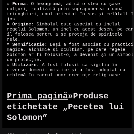
» Forma:
O hexagramă, adică o stea cu șase
colțuri, realizată prin suprapunerea a două
triunghiuri, unul orientat în sus și celălalt î
jos.
» Origine:
Simbolul este asociat cu inelul
regelui Solomon, un inel cu acest desen, pe car
îl folosea pentru a se proteja de spiritele
rele.
» Semnificație:
Deși a fost asociat cu practici
magice, alchimie și ocultism, pe care regele
Solomon ar fi folosit-o, a devenit și un simbol
de protecție.
» Utilizare:
A fost folosit ca sigiliu în
diverse domenii mistice și a fost adoptat ca
emblemă în cadrul unor credințe religioase.
Prima pagină
»
Produse
etichetate „Pecetea lui
Solomon”