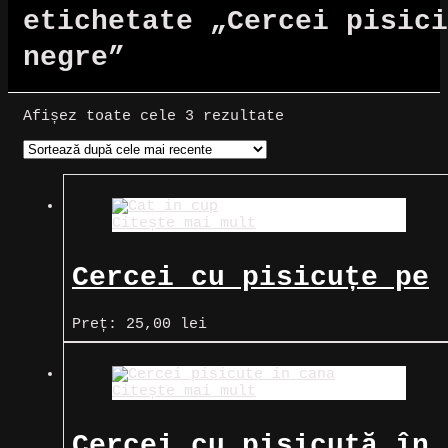
etichetate „Cercei pisici
negre”
Sortat
Afișez toate cele 3 rezultate
după
cele
mai
recente
Citește mai mult
Cercei cu pisicuțe pe
ceșcuță
Preț:
25,00
lei
Citește mai mult
Cercei cu pisicuță în