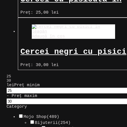
cană
Preț:
25,00
lei
Adaugă în coș
Cercei negri cu pisici
în leagăn
Preț:
30,00
lei
25
30
lei
Preț minim
-
Preț maxim
Category
Mojo Shop
(489)
Bijuterii
(254)