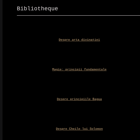
a
este:
fost:
32,00 lei.
Bibliotheque
35,00 lei.
Despre arta divinației
Magie: principii fundamentale
Despre principiile Bagua
Despre Cheile lui Solomon