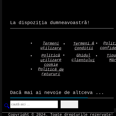
La dispoziția dumneavoastră!
Polit
Termeni &
Termeni
confid
utilizare
Condiții
Politică
Tip
Ghidul
clientului
utilizare
Mă
cookie
Politică de
retururi
Dacă mai ai nevoie de altceva ...
Search
Copyright © 2024. Toate drepturile rezervate!