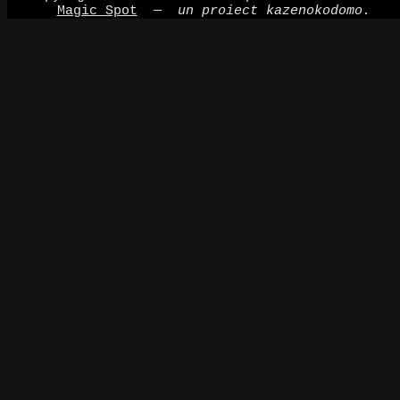
Magic Spot
—
un proiect kazenokodomo.