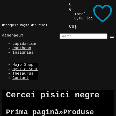
Skip
0
to
0
Magic Spot
content
Total
0,00 lei
Descoperă magia din tine!
Coș
athenaeum
Lapidarium
Pantheon
Insignias
Mojo Shop
Mystic Spot
Thesaurus
Contact
Cercei pisici negre
Prima pagină
»
Produse