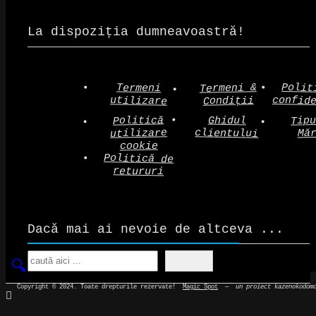
La dispoziția dumneavoastră!
Polit
Termeni &
Termeni
confid
utilizare
Condiții
Politică
Tip
Ghidul
clientului
utilizare
Mă
cookie
Politică de
retururi
Dacă mai ai nevoie de altceva ...
Search
Copyright © 2024. Toate drepturile rezervate!
Magic Spot
—
un proiect kazenokodom