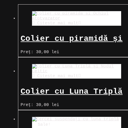
după
cele
mai
recente
Citește mai mult
Colier cu piramidă și
Ochiul atotvăzător
Preț:
30,00
lei
(Ochiul Providenței)
Citește mai mult
Colier cu Luna Triplă
și Nodul Magic (nodul
Preț:
30,00
lei
vrăjitoarei)
Sale!