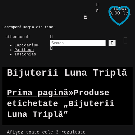
Skip
Total
to
Magic Spot
0
0,00 lei
content
0
Descoperă magia din tine!
athenaeum
Lapidarium
Pantheon
Insignias
Bijuterii Luna Triplă
Prima pagină
»
Produse
etichetate „Bijuterii
Luna Triplă”
Sortat
Afișez toate cele 3 rezultate