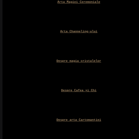
Arta Magiei Ceremoniale
Arta Channeling-ului
Despre magia cristalelor
Despre Cafea și Chi
Despre arta Cartomanției