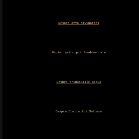
Despre arta divinației
Magie: principii fundamentale
Despre principiile Bagua
Despre Cheile lui Solomon