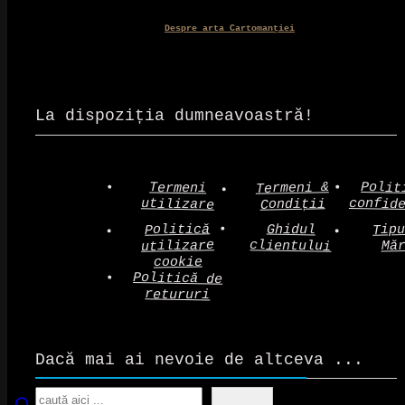
Despre arta Cartomanției
La dispoziția dumneavoastră!
Polit
Termeni &
Termeni
confid
utilizare
Condiții
Politică
Tip
Ghidul
clientului
utilizare
Mă
cookie
Politică de
retururi
Dacă mai ai nevoie de altceva ...
Search