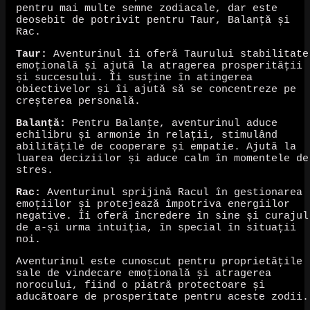
pentru mai multe semne zodiacale, dar este
deosebit de potrivit pentru Taur, Balanță și
Rac.
Taur:
Aventurinul îi oferă Taurului stabilitate
emoțională și ajută la atragerea prosperității
și succesului. Îi susține în atingerea
obiectivelor și îi ajută să se concentreze pe
creșterea personală.
Balanță:
Pentru Balanțe, aventurinul aduce
echilibru și armonie în relații, stimulând
abilitățile de cooperare și empatie. Ajută la
luarea deciziilor și aduce calm în momentele de
stres.
Rac:
Aventurinul sprijină Racul în gestionarea
emoțiilor și protejează împotriva energiilor
negative. Îi oferă încredere în sine și curajul
de a-și urma intuiția, în special în situații
noi.
Aventurinul este cunoscut pentru proprietățile
sale de vindecare emoțională și atragerea
norocului, fiind o piatră protectoare și
aducătoare de prosperitate pentru aceste zodii.