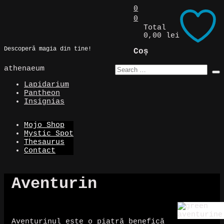
Skip
0
to
0
Magic Spot
content
Total
0,00 lei
Descoperă magia din tine!
Coș
athenaeum
Lapidarium
Pantheon
Insignias
Mojo Shop
Mystic Spot
Thesaurus
Contact
Aventurin
Aventurinul este o piatră benefică