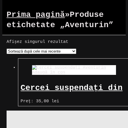
Prima pagină
»
Produse
etichetate „Aventurin”
Afișez singurul rezultat
Adaugă în coș
Cercei suspendați din
Aventurin
Preț:
35,00
lei