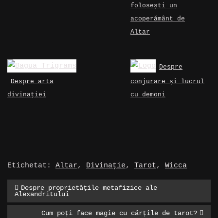
folosești un
acoperământ de
Altar
Despre
Despre arta
conjurare și lucrul
divinației
cu demoni
Etichetat:
Altar
,
Divinație
,
Tarot
,
Wicca
Navigare
Despre proprietățile metafizice ale
în
Alexandritului
articole
Cum poți face magie cu cărțile de tarot?