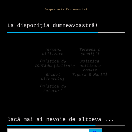
Despre arta Cartomanției
La dispoziția dumneavoastră!
Termeni &
Termeni
utilizare
Condiții
Politică de
Politică
confidențialitate
utilizare
cookie
Tipuri & Mărimi
Ghidul
clientului
Politică de
retururi
Dacă mai ai nevoie de altceva ...