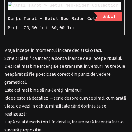
SALE!
Cărți Tarot » Setul Neo-Rider Collection
Prețul
Prețul
Preț:
75,00
lei
60,00
lei
inițial
curent
a
este:
Vraja începe în momentul în care decizi să o faci.
fost:
60,00 lei.
Scrie și planifică intenția dorită înainte de a începe ritualul.
75,00 lei.
Deși cel mai bine intențiile se transmit în versuri, nu trebuie
neapărat să fie poetic sau corect din punct de vedere
gramatical.
Este cel mai bine să nu-l arăți nimănui!
Ideea este să detaliezi – scrie despre cum te simți, cum arată
viața, ce vezi în ochiul minții tale când dorința ta se
realizează!
După ce ai descris totul în detaliu, însumează intenția într-o
singură propoziție!