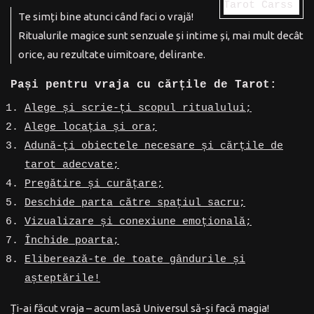
Te simți bine atunci când faci o vrajă!
Ritualurile magice sunt senzuale și intime și, mai mult decât
orice, au rezultate uimitoare, delirante.
Pași pentru vraja cu cărțile de Tarot:
Alege și scrie-ți scopul ritualului;
Alege locația și ora;
Adună-ți obiectele necesare și cărțile de
tarot adecvate;
Pregătire și curățare;
Deschide parta către spațiul sacru;
Vizualizare și conexiune emoțională;
Închide poarta;
Eliberează-te de toate gândurile și
așteptările!
Ți-ai făcut vraja – acum lasă Universul să-și facă magia!