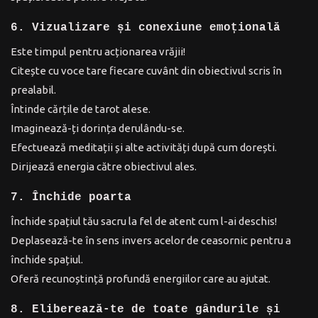
6. Vizualizare și conexiune emoțională
Este timpul pentru acționarea vrăjii!
Citește cu voce tare fiecare cuvânt din obiectivul scris în
prealabil.
Întinde cărțile de tarot alese.
Imaginează-ți dorința derulându-se.
Efectuează meditații și alte activități după cum dorești.
Dirijează energia către obiectivul ales.
7. Închide poarta
Închide spațiul tău sacru la fel de atent cum l-ai deschis!
Deplasează-te în sens invers acelor de ceasornic pentru a
închide spațiul.
Oferă recunoștință profundă energiilor care au ajutat.
8. Eliberează-te de toate gândurile și