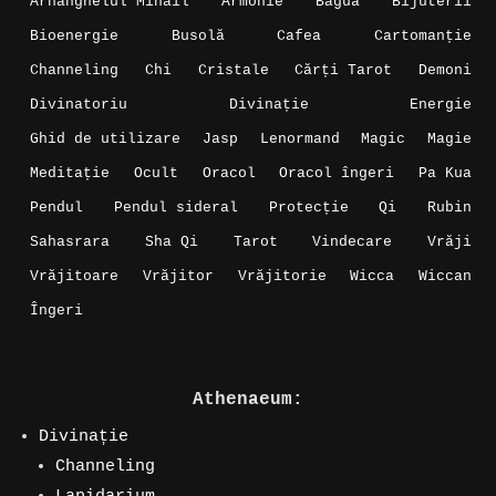
Arhanghelul Mihail
Armonie
Bagua
Bijuterii
Bioenergie
Busolă
Cafea
Cartomanție
Channeling
Chi
Cristale
Cărți Tarot
Demoni
Divinatoriu
Divinație
Energie
Ghid de utilizare
Jasp
Lenormand
Magic
Magie
Meditație
Ocult
Oracol
Oracol îngeri
Pa Kua
Pendul
Pendul sideral
Protecție
Qi
Rubin
Sahasrara
Sha Qi
Tarot
Vindecare
Vrăji
Vrăjitoare
Vrăjitor
Vrăjitorie
Wicca
Wiccan
Îngeri
Athenaeum:
Divinație
Channeling