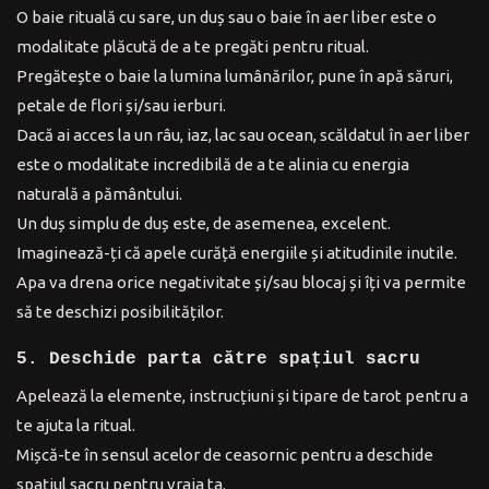
O baie rituală cu sare, un duș sau o baie în aer liber este o
fost:
60,00 lei.
modalitate plăcută de a te pregăti pentru ritual.
65,00 lei.
Pregătește o baie la lumina lumânărilor, pune în apă săruri,
petale de flori și/sau ierburi.
Dacă ai acces la un râu, iaz, lac sau ocean, scăldatul în aer liber
este o modalitate incredibilă de a te alinia cu energia
naturală a pământului.
Un duș simplu de duș este, de asemenea, excelent.
Imaginează-ți că apele curăță energiile și atitudinile inutile.
Apa va drena orice negativitate și/sau blocaj și îți va permite
să te deschizi posibilităților.
5. Deschide parta către spațiul sacru
Apelează la elemente, instrucțiuni și tipare de tarot pentru a
te ajuta la ritual.
Mișcă-te în sensul acelor de ceasornic pentru a deschide
spațiul sacru pentru vraja ta.