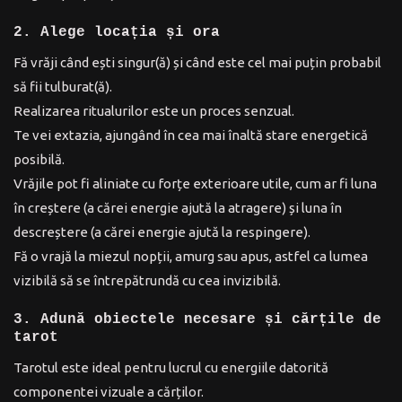
2. Alege locația și ora
Fă vrăji când ești singur(ă) și când este cel mai puțin probabil
să fii tulburat(ă).
Realizarea ritualurilor este un proces senzual.
Te vei extazia, ajungând în cea mai înaltă stare energetică
posibilă.
Vrăjile pot fi aliniate cu forțe exterioare utile, cum ar fi luna
în creștere (a cărei energie ajută la atragere) și luna în
descreștere (a cărei energie ajută la respingere).
Fă o vrajă la miezul nopții, amurg sau apus, astfel ca lumea
vizibilă să se întrepătrundă cu cea invizibilă.
3. Adună obiectele necesare și cărțile de
tarot
Tarotul este ideal pentru lucrul cu energiile datorită
componentei vizuale a cărților.