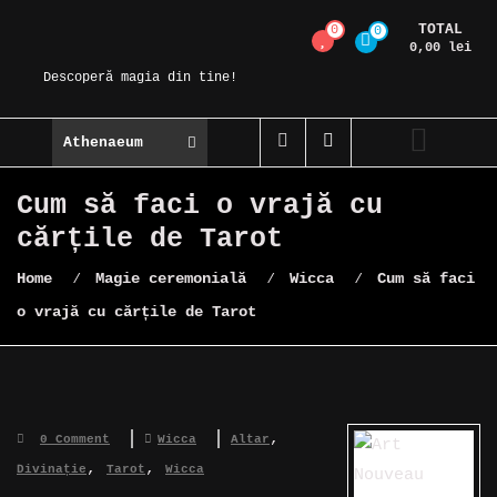
Skip
TOTAL
0
0
Magic Spot
to
0,00 lei
content
Descoperă magia din tine!
Athenaeum
Cum să faci o vrajă cu
cărțile de Tarot
Home
⁄
Magie ceremonială
⁄
Wicca
⁄
Cum să faci
o vrajă cu cărțile de Tarot
,
0 Comment
Wicca
Altar
,
,
Divinație
Tarot
Wicca