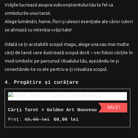
Vrăjile lucrează asupra subconștientului tău la fel ca
simbolurile unui tarot.
Alege lumânări, haine, flori și uleiuri esențiale ale căror culori
se aliniază cu intenția vrăjii tale!
Odată ce ți-ai stabilit scopul magic, alege una sau mai multe
cărți de tarot care ilustrează scopul dorit – vei folosi cărțile în
mod simbolic pe parcursul ritualului tău, așezându-le și
conectându-te cu ele pentru a-ți vizualiza scopul.
4. Pregătire și curățare
SALE!
Cărți Tarot » Golden Art Nouveau
Prețul
Prețul
Preț:
65,00
lei
60,00
lei
inițial
curent
a
este: