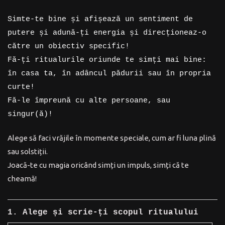
Simte-te bine și afișează un sentiment de
putere și adună-ți energia și direcționeaz-o
către un obiectiv specific!
Fă-ți ritualurile oriunde te simți mai bine:
în casa ta, în adâncul pădurii sau în propria
curte!
Fă-le împreună cu alte persoane, sau
singur(ă)!
Alege să faci vrăjile în momente speciale, cum ar fi luna plină
sau solstiții.
Joacă-te cu magia oricând simți un impuls, simți că te
cheamă!
1. Alege și scrie-ți scopul ritualului