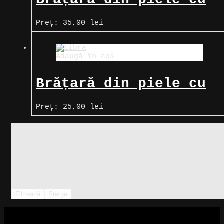
zodia Balanță, auriu
Preț:
35,00
lei
Adaugă în coș
Brățară din piele cu
zodia Balanță
Preț:
25,00
lei
Filtrează
Șterge