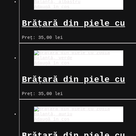
Adaugă în coș
Brățară din piele cu
zodia Balanță,
Preț:
35,00
lei
albastru
Adaugă în coș
Brățară din piele cu
zodia Balanță, verde
Preț:
35,00
lei
Adaugă în coș
Brățară din piele cu