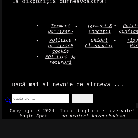
La dispoziția dumneavoastră!
Polit
Termeni &
Termeni
confid
utilizare
Condiții
Politică
Tip
Ghidul
clientului
utilizare
Mă
cookie
Politică de
retururi
Dacă mai ai nevoie de altceva ...
Search
Copyright © 2024. Toate drepturile rezervate!
Magic Spot
—
un proiect kazenokodomo.