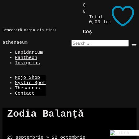
Skip
0
to
0
Magic Spot
content
Total
0,00 lei
Descoperă magia din tine!
Coș
athenaeum
Lapidarium
Pantheon
Insignias
Mojo Shop
Mystic Spot
Thesaurus
Contact
Zodia Balanță
23 septembrie » 22 octombrie