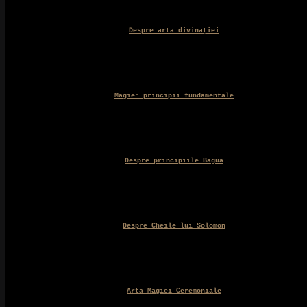
Despre arta divinației
Magie: principii fundamentale
Despre principiile Bagua
Despre Cheile lui Solomon
Arta Magiei Ceremoniale