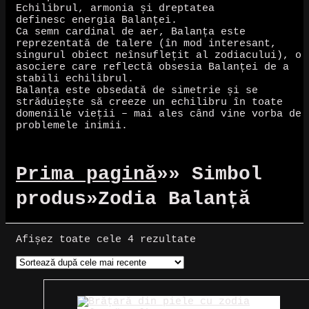
Echilibrul, armonia și dreptatea
definesc energia Balanței.
Ca semn cardinal de aer, Balanța este
reprezentată de talere (în mod interesant,
singurul obiect neînsuflețit al zodiacului), o
asociere care reflectă obsesia Balanței de a
stabili echilibrul.
Balanța este obsedată de simetrie și se
străduiește să creeze un echilibru în toate
domeniile vieții – mai ales când vine vorba de
problemele inimii.
Prima pagină
»
» Simbol
produs
»
Zodia Balanță
Sortat
Afișez toate cele 4 rezultate
după
cele
mai
recente