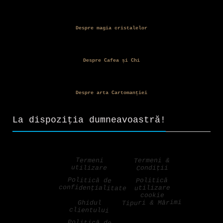
Despre magia cristalelor
Despre Cafea și Chi
Despre arta Cartomanției
La dispoziția dumneavoastră!
Termeni &
Termeni
utilizare
Condiții
Politică de
Politică
confidențialitate
utilizare
cookie
Tipuri & Mărimi
Ghidul
clientului
Politică de