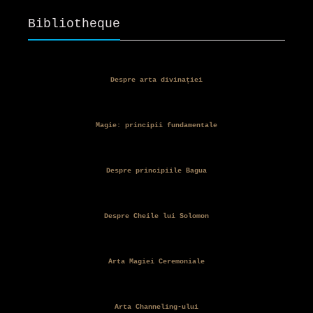
fost:
32,00 lei.
Bibliotheque
35,00 lei.
Despre arta divinației
Magie: principii fundamentale
Despre principiile Bagua
Despre Cheile lui Solomon
Arta Magiei Ceremoniale
Arta Channeling-ului