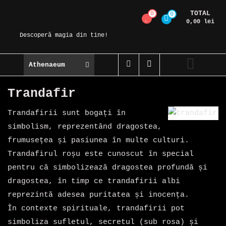
Skip
TOTAL
0
0
Magic Spot
to
0,00 lei
content
Descoperă magia din tine!
Athenaeum
Trandafir
Trandafirii sunt bogați în
simbolism, reprezentând dragostea,
frumusețea și pasiunea în multe culturi.
Trandafirul roșu este cunoscut în special
pentru că simbolizează dragostea profundă și
dragostea, în timp ce trandafirii albi
reprezintă adesea puritatea și inocența.
În contexte spirituale, trandafirii pot
simboliza sufletul, secretul (sub rosa) și