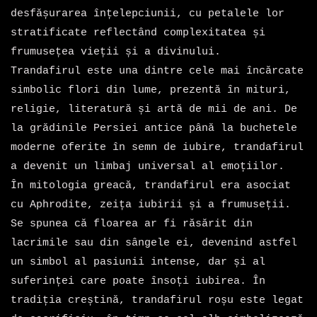
desfășurarea înțelepciunii, cu petalele lor
stratificate reflectând complexitatea și
frumusețea vieții și a divinului.
Trandafirul este una dintre cele mai încărcate
simbolic flori din lume, prezentă în mituri,
religie, literatură și artă de mii de ani. De
la grădinile Persiei antice până la buchetele
moderne oferite în semn de iubire, trandafirul
a devenit un limbaj universal al emoțiilor.
În mitologia greacă, trandafirul era asociat
cu
Aphrodite
, zeița iubirii și a frumuseții.
Se spunea că floarea ar fi răsărit din
lacrimile sau din sângele ei, devenind astfel
un simbol al pasiunii intense, dar și al
suferinței care poate însoți iubirea. În
tradiția creștină, trandafirul roșu este legat