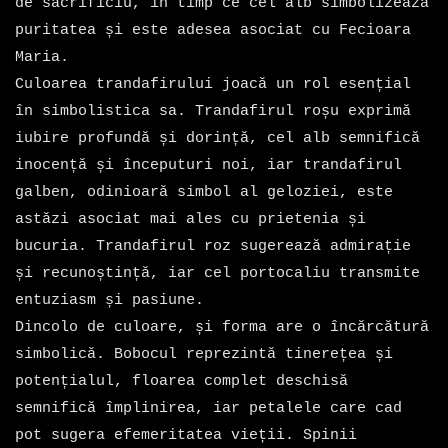
de sacrificiu, în timp ce cel alb simbolizează
puritatea și este adesea asociat cu
Fecioara
Maria
.
Culoarea trandafirului joacă un rol esențial
în simbolistica sa. Trandafirul roșu exprimă
iubire profundă și dorință, cel alb semnifică
inocență și începuturi noi, iar trandafirul
galben, odinioară simbol al geloziei, este
astăzi asociat mai ales cu prietenia și
bucuria. Trandafirul roz sugerează admirație
și recunoștință, iar cel portocaliu transmite
entuziasm și pasiune.
Dincolo de culoare, și forma are o încărcătură
simbolică. Bobocul reprezintă tinerețea și
potențialul, floarea complet deschisă
semnifică împlinirea, iar petalele care cad
pot sugera efemeritatea vieții. Spinii