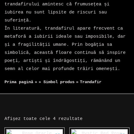
trandafirului amintesc că frumusețea și
iubirea nu sunt lipsite de riscuri sau
suferință.
În literatură, trandafirul apare frecvent ca
metaforă a iubirii ideale sau imposibile, dar
și a fragilității umane. Prin bogăția sa
simbolică, această floare continuă să inspire
poeți, artiști și îndrăgostiți, rămânând un
semn al celor mai profunde trăiri omenești.
Prima pagină
»
» Simbol produs
»
Trandafir
Sortat
Afișez toate cele 4 rezultate
după