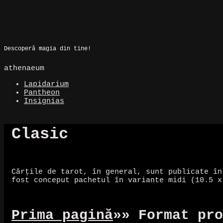
Skip
to
Magic Spot
content
Descoperă magia din tine!
athenaeum
Lapidarium
Pantheon
Insignias
Clasic
Cărțile de tarot, în general, sunt publicate în
fost conceput pachetul în variante midi (10.5 x
Prima pagină
»
» Format pro