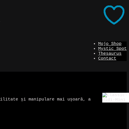
i
Mojo Shop
Mystic Spot
Thesaurus
Contact
ilitate și manipulare mai ușoară, a