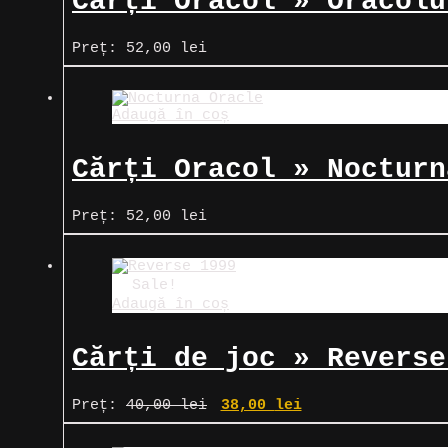
Cărți Oracol » Oracolu
Preț:
52,00
lei
Adaugă în coș
Cărți Oracol » Nocturn
Preț:
52,00
lei
Sale!
Adaugă în coș
Cărți de joc » Reverse
Prețul
Prețul
Preț:
40,00
lei
38,00
lei
inițial
curent
a
este: