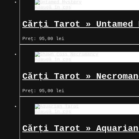
fost:
38,00 lei.
Adaugă în coș
40,00 lei.
Cărți Tarot » Untamed 
Preț:
95,00
lei
Adaugă în coș
Cărți Tarot » Necroman
Preț:
95,00
lei
Adaugă în coș
Cărți Tarot » Aquarian