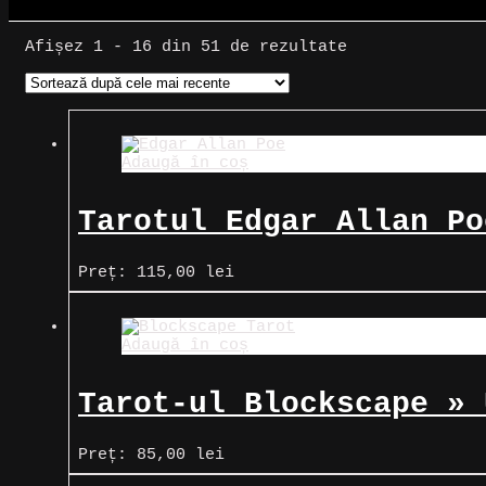
Sortat
Afișez 1 - 16 din 51 de rezultate
după
cele
mai
recente
Adaugă în coș
Tarotul Edgar Allan Po
Preț:
115,00
lei
Adaugă în coș
Tarot-ul Blockscape » 
Preț:
85,00
lei