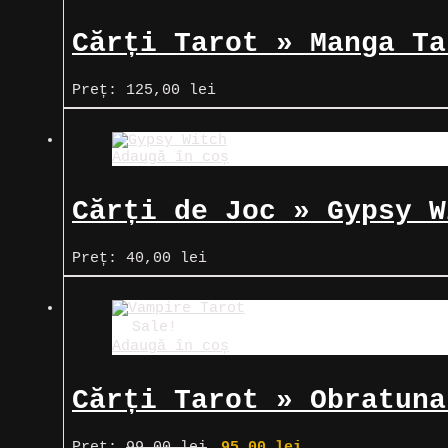
Cărți Tarot » Manga Ta
Preț:
125,00
lei
Adaugă în coș
Cărți de Joc » Gypsy W
Preț:
40,00
lei
Sale!
Adaugă în coș
Cărți Tarot » Obratuna
Prețul
Prețul
Preț:
99,00
lei
95,00
lei