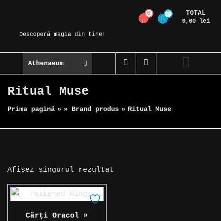
Skip
TOTAL
0
0
Magic Spot
to
0,00 lei
content
Descoperă magia din tine!
Athenaeum
Ritual Muse
Prima pagină
»
» Brand produs
»
Ritual Muse
Afișez singurul rezultat
Cărți Oracol »