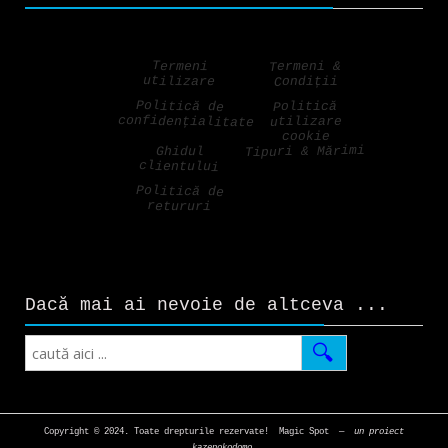
Termeni &
Termeni
utilizare
Condiții
Politică de
Politică
confidențialitate
utilizare
cookie
Tipuri & Mărimi
Ghidul
clientului
Politică de
retururi
Dacă mai ai nevoie de altceva ...
Search
Copyright © 2024. Toate drepturile rezervate!
Magic Spot
—
un proiect