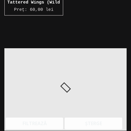
Tattered Wings (Wild
Edition)
Preț:
60,00
lei
FILTREAZĂ
ȘTERGE