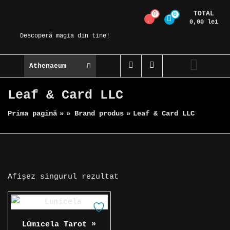
Skip
TOTAL
0
0
Magic Spot
to
0,00 lei
content
Descoperă magia din tine!
Athenaeum
Leaf & Card LLC
Prima pagină
»
» Brand produs
»
Leaf & Card LLC
Afișez singurul rezultat
Lümicela Tarot »