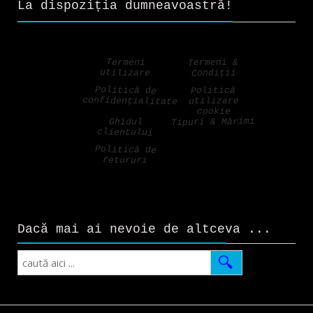
La dispoziția dumneavoastră!
Termeni &
Termeni
utilizare
Condiții
Politică de
Politică
confidențialitate
utilizare
cookie
Tipuri & Mărimi
Ghidul
clientului
Politică de
retururi
Dacă mai ai nevoie de altceva ...
Search