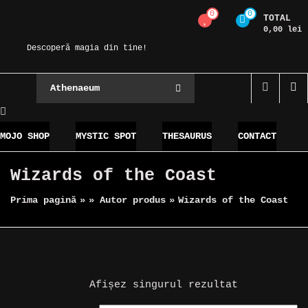
Skip
0
0
TOTAL
Magic Spot
to
0,00 lei
content
Descoperă magia din tine!
Athenaeum
MOJO SHOP
MYSTIC SPOT
THESAURUS
CONTACT
Wizards of the Coast
Prima pagină
»
» Autor produs
»
Wizards of the Coast
Afișez singurul rezultat