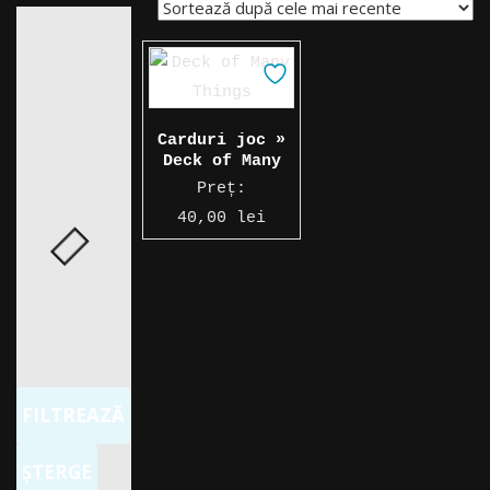
Carduri joc »
Deck of Many
Things (DnD
Preț:
Fifth Edition)
40,00
lei
FILTREAZĂ
ȘTERGE