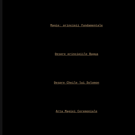
Magie: principii fundamentale
Despre principiile Bagua
Despre Cheile lui Solomon
Arta Magiei Ceremoniale