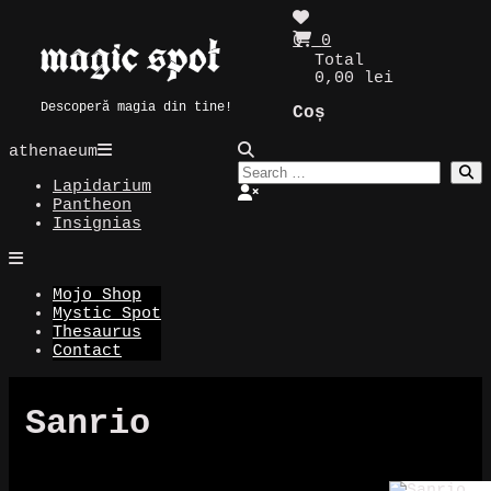
Skip
to
0
0
Magic Spot
content
Total
0,00 lei
Descoperă magia din tine!
Coș
athenaeum
Lapidarium
Pantheon
Insignias
Mojo Shop
Mystic Spot
Thesaurus
Contact
Sanrio