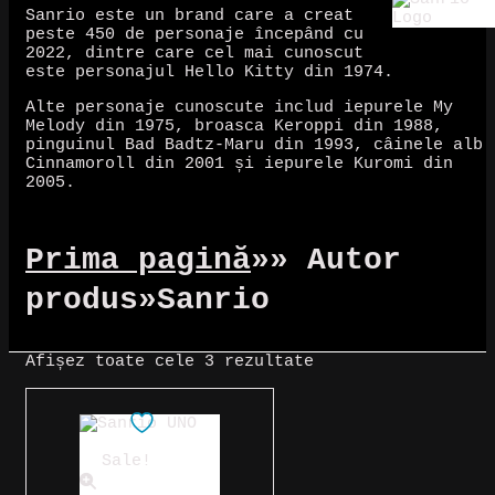
Sanrio este un brand care a creat
peste 450 de personaje începând cu
2022, dintre care cel mai cunoscut
este personajul Hello Kitty din 1974.
Alte personaje cunoscute includ iepurele My
Melody din 1975, broasca Keroppi din 1988,
pinguinul Bad Badtz-Maru din 1993, câinele alb
Cinnamoroll din 2001 și iepurele Kuromi din
2005.
Prima pagină
»
» Autor
produs
»
Sanrio
Sortat
Afișez toate cele 3 rezultate
după
cele
mai
recente
Sale!