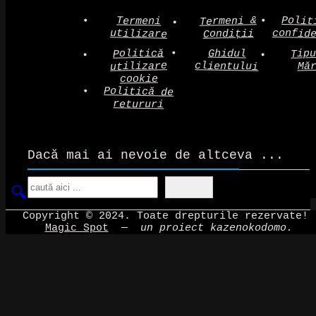
Polit
Termeni &
Termeni
confid
utilizare
Condiții
Politică
Tip
Ghidul
clientului
utilizare
Mă
cookie
Politică de
retururi
Dacă mai ai nevoie de altceva ...
Search
Copyright © 2024. Toate drepturile rezervate!
Magic Spot
—
un proiect kazenokodomo.