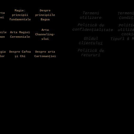
Magie:
Despre
Termen
Termeni
rta
principii
principiile
utilizare
Condiț
iei
fundamentale
Bagua
Politică de
Politi
confidențialitate
utiliz
Arta
eile
Arta Magiei
cooki
Channeling-
mon
Ceremoniale
Tipuri & 
Ghidul
ului
clientului
Politică de
agia
Despre Cafea
Despre arta
retururi
lor
și Chi
Cartomanției