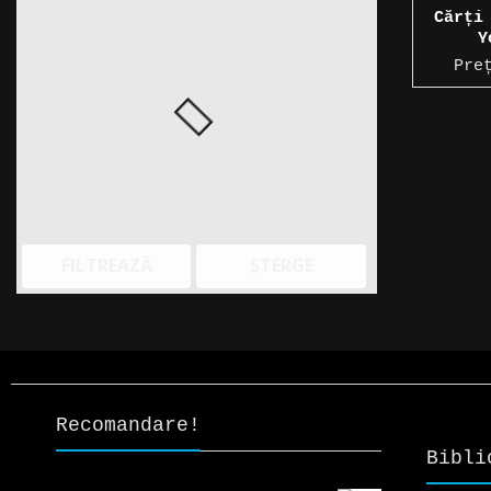
Cărți
Y
Pre
FILTREAZĂ
ȘTERGE
Recomandare!
Bibli