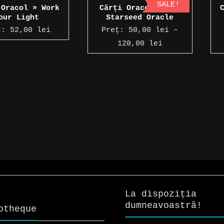
mai
SALE!
 Oracol » Work
Cărți Oracol » The
recente
our Light
Starseed Oracle
ț:
52,00
lei
Preț:
50,00
lei
–
Interval
120,00
lei
de
prețuri:
50,00 lei
până
la
120,00 lei
La dispoziția
dumneavoastră!
otheque