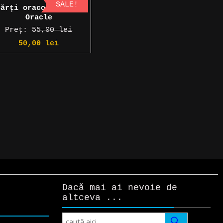
SALE!
Cărți oracol » Rose
Oracle
Preț:
55,00
lei
Prețul
Prețul
50,00
lei
inițial
curent
a
este:
fost:
50,00 lei.
55,00 lei.
Dacă mai ai nevoie de
altceva ...
Search