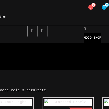
0
0
ine!
MOJO SHOP
Sortat
toate cele 3 rezultate
după
cele