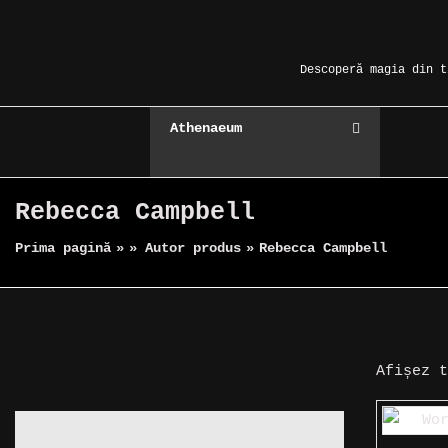
Skip
Magic Spot
to
content
Descoperă magia din t
Athenaeum
Rebecca Campbell
Prima pagină
»
» Autor produs
»
Rebecca Campbell
Afișez 