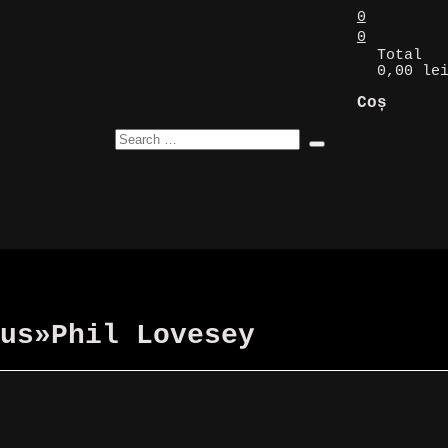
0
0
Total
0,00 le
Coș
us
»
Phil Lovesey