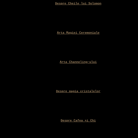
Despre Cheile lui Solomon
Arta Magiei Ceremoniale
Arta Channeling-ului
Despre magia cristalelor
Despre Cafea și Chi