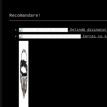
Recomandare!
Oglindă divinator
Cercei cu ș