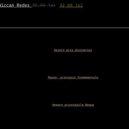
Wiccan Redes
35,00
lei
32,00
lei
Despre arta divinației
Magie: principii fundamentale
Despre principiile Bagua