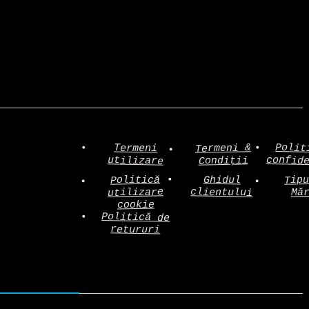
Polit
Termeni &
Termeni
confid
utilizare
Condiții
Politică
Tip
Ghidul
clientului
utilizare
Mă
cookie
Politică de
retururi