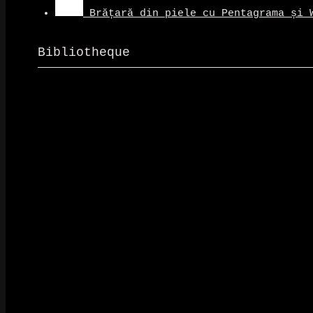
Brățară din piele cu Pentagrama și 
Bibliotheque