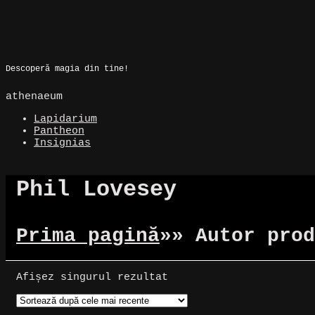
Skip
to
Magic Spot
content
Descoperă magia din tine!
athenaeum
Lapidarium
Pantheon
Insignias
Phil Lovesey
Prima pagină
»
» Autor prod
Afișez singurul rezultat