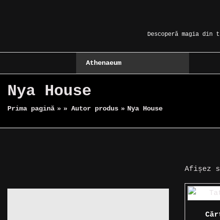
Skip
Magic Spot
to
content
Descoperă magia din t
Athenaeum
Nya House
Prima pagină
»
» Autor produs
»
Nya House
Afișez 
Căr