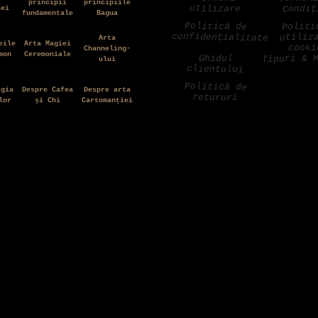
principii
principiile
utilizare
Condiț
iei
fundamentale
Bagua
Politică de
Politi
confidențialitate
utiliz
Arta
eile
Arta Magiei
cooki
Channeling-
mon
Ceremoniale
Tipuri & 
Ghidul
ului
clientului
Politică de
agia
Despre Cafea
Despre arta
retururi
lor
și Chi
Cartomanției