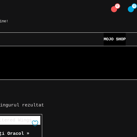
0
0
ine!
MOJO SHOP
singurul rezultat
ți Oracol »