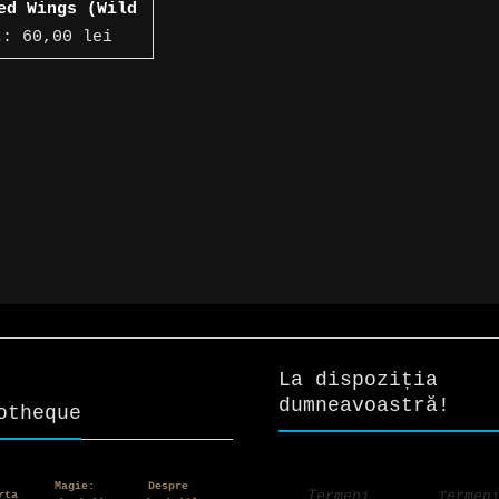
ed Wings (Wild
Edition)
ț:
60,00
lei
La dispoziția
dumneavoastră!
otheque
Magie:
Despre
Termen
Termeni
rta