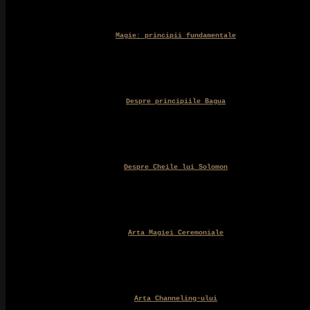
Magie: principii fundamentale
Despre principiile Bagua
Despre Cheile lui Solomon
Arta Magiei Ceremoniale
Arta Channeling-ului