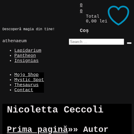
Skip
0
to
0
Magic Spot
content
Total
0,00 lei
Descoperă magia din tine!
Coș
athenaeum
Lapidarium
Pantheon
Insignias
Mojo Shop
Mystic Spot
Thesaurus
Contact
Nicoletta Ceccoli
Prima pagină
»
» Autor