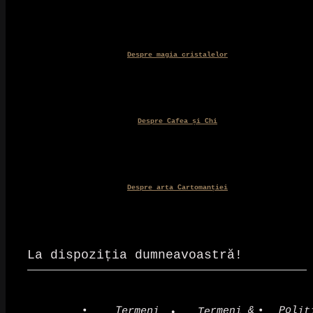
Despre magia cristalelor
Despre Cafea și Chi
Despre arta Cartomanției
La dispoziția dumneavoastră!
Polit
Termeni &
Termeni