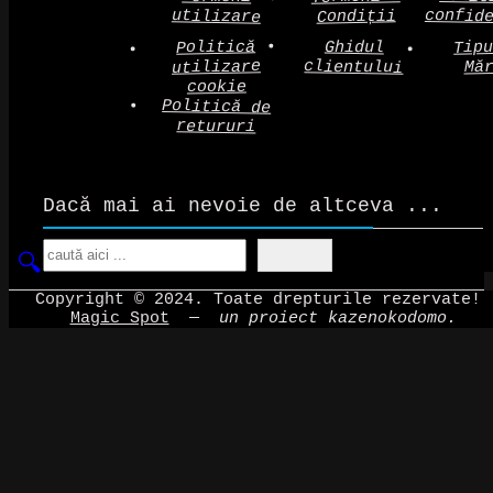
confid
utilizare
Condiții
Politică
Tip
Ghidul
clientului
utilizare
Mă
cookie
Politică de
retururi
Dacă mai ai nevoie de altceva ...
Search
Copyright © 2024. Toate drepturile rezervate!
Magic Spot
—
un proiect kazenokodomo.