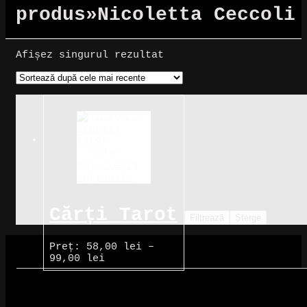
produs
»
Nicoletta Ceccoli
Afișez singurul rezultat
Sale!
Selectează
opțiunile
Cărți Tarot
Filtrează
Șterge
» Nicoletta
Preț:
58,00
lei
–
Interval
99,00
lei
Ceccoli
de
prețuri:
Tarot
58,00 lei
până