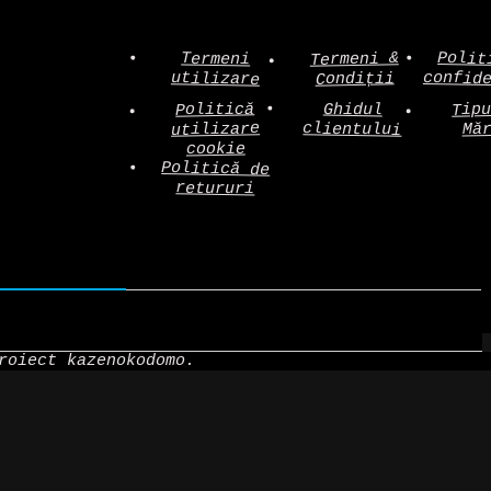
Polit
Termeni &
Termeni
confid
utilizare
Condiții
Politică
Tip
Ghidul
clientului
utilizare
Mă
cookie
Politică de
retururi
roiect kazenokodomo.