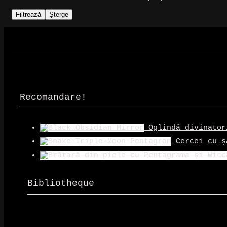
Filtrează
Șterge
Recomandare!
Oglindă divinator
Cercei cu ș
Bibliotheque