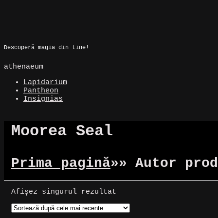
Skip
to
Magic Spot
content
Descoperă magia din tine!
athenaeum
Lapidarium
Pantheon
Insignias
Moorea Seal
Prima pagină
»
» Autor prod
Afișez singurul rezultat