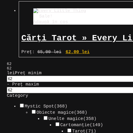
Sale!
Adaugă în coș
Cărți Tarot » Every Li
Prețul
Prețul
Preț:
65,00
lei
62,00
lei
inițial
curent
a
este:
62
fost:
62,00 lei.
62
65,00 lei.
lei
Preț minim
-
Preț maxim
Category
Mystic Spot
(368)
Obiecte magice
(368)
Unelte magice
(358)
Cartomanție
(149)
Tarot
(71)