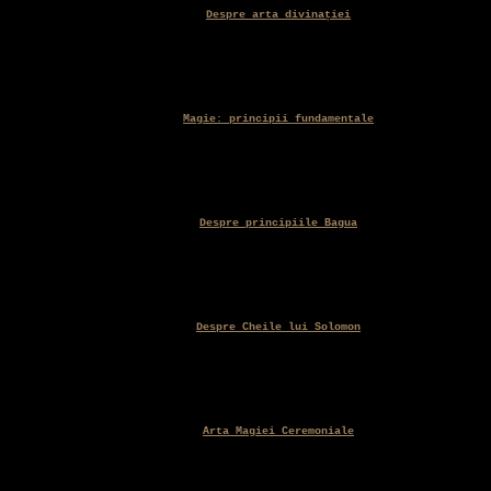
Despre arta divinației
Magie: principii fundamentale
Despre principiile Bagua
Despre Cheile lui Solomon
Arta Magiei Ceremoniale