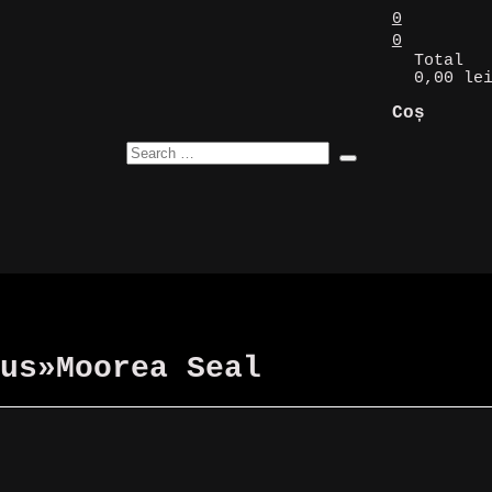
0
0
Total
0,00 le
Coș
us
»
Moorea Seal