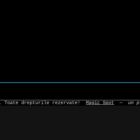
4. Toate drepturile rezervate!
Magic Spot
—
un p