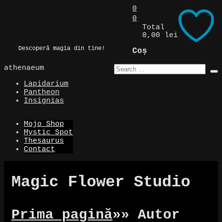
Skip
0
to
0
Magic Spot
content
Total
0,00 lei
Descoperă magia din tine!
Coș
athenaeum
Lapidarium
Pantheon
Insignias
Mojo Shop
Mystic Spot
Thesaurus
Contact
Magic Flower Studio
Prima pagină
»
» Autor