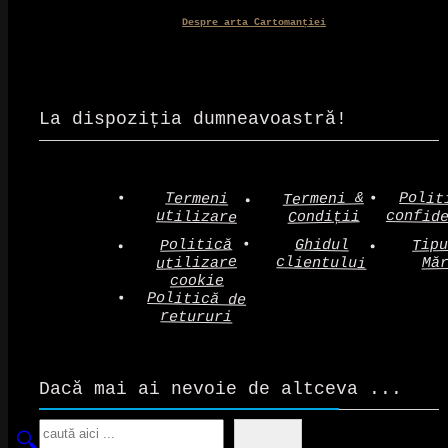
Despre arta Cartomanției
La dispoziția dumneavoastră!
Polit
Termeni &
Termeni
confid
utilizare
Condiții
Politică
Tip
Ghidul
clientului
utilizare
Mă
cookie
Politică de
retururi
Dacă mai ai nevoie de altceva ...
Search