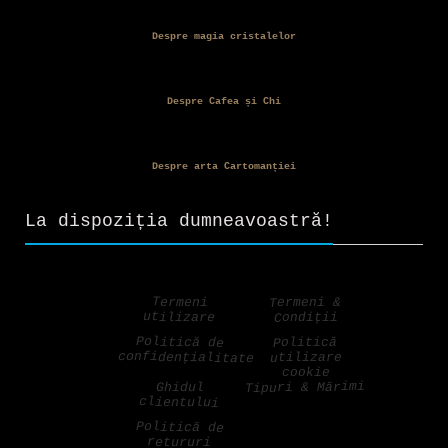
Despre magia cristalelor
Despre Cafea și Chi
Despre arta Cartomanției
La dispoziția dumneavoastră!
Termeni &
Termeni
utilizare
Condiții
Politică de
Politică
confidențialitate
utilizare
cookie
Tipuri & Mărimi
Ghidul
clientului
Politică de
retururi