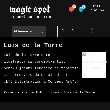
Skip
TOTAL
0
0
Magic Spot
to
0,00 lei
content
Descoperă magia din tine!
Athenaeum
Luis de la Torre
Luis de la Torre este un
ilustrator și concept-artist
pentru jocuri tematice de fantezie
și horror, fondator al editurii
„LTC Illustration & Concept Art”.
Prima pagină
»
» Autor produs
»
Luis de la Torre