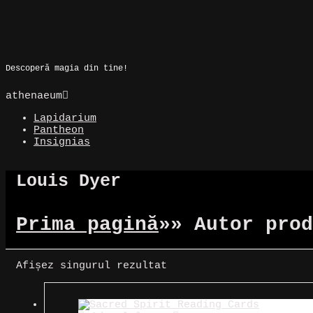
Skip
to
Magic Spot
content
Descoperă magia din tine!
athenaeum
Lapidarium
Pantheon
Insignias
Louis Dyer
Prima pagină
»
» Autor prod
Afișez singurul rezultat