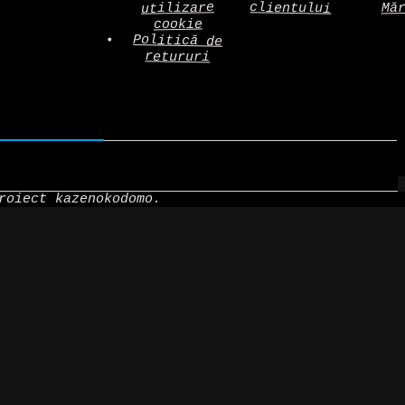
clientului
utilizare
Mă
cookie
Politică de
retururi
roiect kazenokodomo.