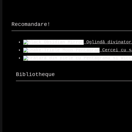
Recomandare!
Oglindă divinator
Cercei cu ș
Bibliotheque