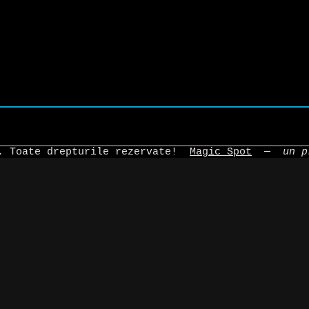
4. Toate drepturile rezervate!
Magic Spot
—
un p