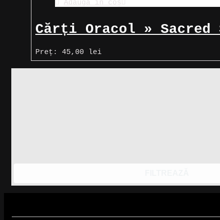
Adaugă în coș
Cărți Oracol » Sacred 
Preț:
45,00
lei
FILTREAZĂ