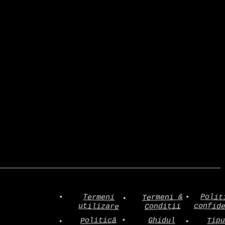
Polit
Termeni &
Termeni
confid
utilizare
Condiții
Politică
Tip
Ghidul