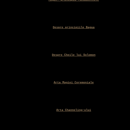
Despre principiile Bagua
Despre Cheile lui Solomon
Arta Magiei Ceremoniale
Arta Channeling-ului