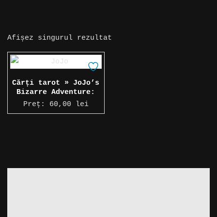
Afișez singurul rezultat
Cărți tarot » JoJo’s
Bizarre Adventure:
Stardust Crusaders
Preț:
60,00
lei