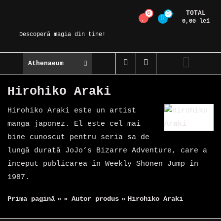
Skip
TOTAL
0
0
Magic Spot
to
0,00 lei
content
Descoperă magia din tine!
Athenaeum
Hirohiko Araki
Hirohiko Araki este un artist
manga japonez. El este cel mai
bine cunoscut pentru seria sa de
lungă durată JoJo’s Bizarre Adventure, care a
început publicarea în Weekly Shōnen Jump în
1987.
Prima pagină
»
» Autor produs
»
Hirohiko Araki