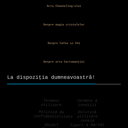
Arta Channeling-ului
Despre magia cristalelor
Despre Cafea și Chi
Despre arta Cartomanției
La dispoziția dumneavoastră!
Termeni &
Termeni
utilizare
Condiții
Politică de
Politică
confidențialitate
utilizare
cookie
Tipuri & Mărimi
Ghidul