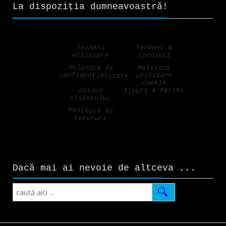
La dispoziția dumneavoastră!
Termeni &
Termeni
utilizare
Condiții
Politică de
Politică
confidențialitate
utilizare
cookie
Tipuri & Mărimi
Ghidul
clientului
Politică de
retururi
Dacă mai ai nevoie de altceva ...
Search