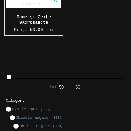
Mame și Zeițe
Sacrosancte
Preț:
50,00
lei
lei
-
Preț minim
Preț maxim
Category
Mystic Spot
(368)
Obiecte magice
(368)
Unelte magice
(358)