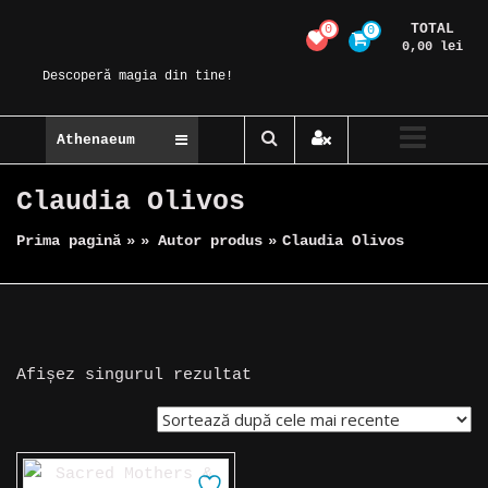
Skip
TOTAL
0
0
Magic Spot
to
0,00 lei
content
Descoperă magia din tine!
Athenaeum
Claudia Olivos
Prima pagină
»
» Autor produs
»
Claudia Olivos
Afișez singurul rezultat