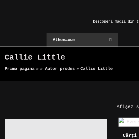
Skip
Magic Spot
to
content
Descoperă magia din t
Athenaeum
Callie Little
Prima pagină
»
» Autor produs
»
Callie Little
Afișez 
Cărți