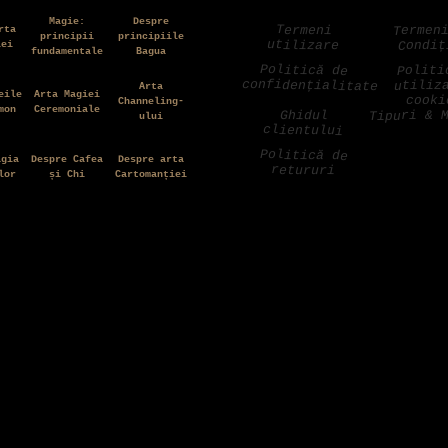
Magie:
Despre
Termen
Termeni
rta
principii
principiile
utilizare
Condiț
iei
fundamentale
Bagua
Politică de
Politi
confidențialitate
utiliz
Arta
eile
Arta Magiei
cooki
Channeling-
mon
Ceremoniale
Tipuri & 
Ghidul
ului
clientului
Politică de
agia
Despre Cafea
Despre arta
retururi
lor
și Chi
Cartomanției