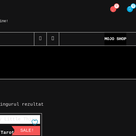
0
0
ine!
MOJO SHOP
singurul rezultat
SALE!
 Tarot » Every